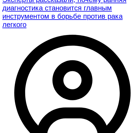
диагностика становится главным
инструментом в борьбе против рака
легкого