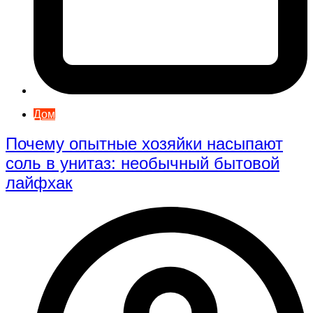
Дом
Почему опытные хозяйки насыпают
соль в унитаз: необычный бытовой
лайфхак