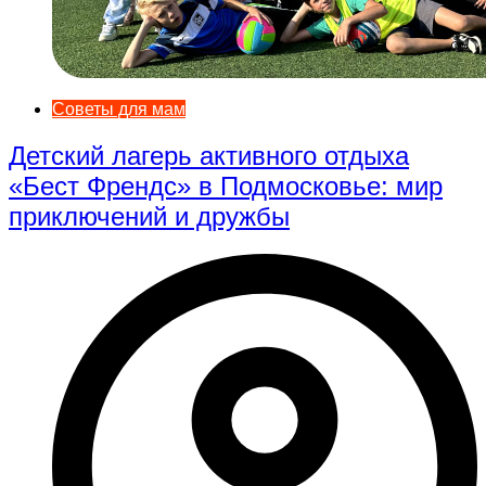
Советы для мам
Детский лагерь активного отдыха
«Бест Френдс» в Подмосковье: мир
приключений и дружбы