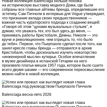
Новая коллекция Balenciaga больше похожа
на историческую выставку модного Дома, где были
собраны все главные айтемы бренда, определившие его
эстетику. Сам Пиччоли в интервью для Vogue утверждает,
что признание вклада своих предшественников —
важная часть кураторского подхода к созданию вещей:
«Говоря об этом "цунами музыкальных стульев", я
думаю, что уважать тех, кто был здесь до меня, —
принимать работы Кристобаля, Демны, Николя — это
круче и революционнее, чем отрицать то, что было
до тебя». Первое, что Пьерпаоло сделал после того, как
занял кресло главы бренда — отправился в архив
Кристобаля, чтобы досконально изучить новаторство
«инженерной мысли» кутюрье. Особое впечатление
в музее дизайнера в испанской Гетарии на него
произвело платье-мешок 1957 года, которое было сшито
всего двумя швами — его современное переосмысление
можно найти в новой коллекции.
Balenсiaga весна-лето 2026