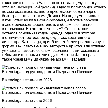
коллекцию (не зря в Valentino он создал целую эпоху
оттенка насыщенной фуксии). Однако палитра дебютного
показа оказалась намного ярче классического черно-
бело-красного аскетизма Демны. На подиуме появились
и пушистые юбки в нежно-розовом, и платья-babydoll
в электрическом фиолетовом, и объемные пальто
в горчичном. Но что же с черным? Он все также
остается основным кодом бренда, однако в этот раз
в отличие от гротескной одежды экс-креативного
директора Balenciaga, приобретает более реалистичную
форму. Так, платья-мешки авторства Кристобаля отлично
уживаются вместе со сложносочиненными кожаными
кейпами и шляпами-кепи в духе Николя Жескьера, а
также узнаваемыми очками-масками Гвасалии.
Balenсiaga весна-лето 2026
Balenсiaga весна-лето 2026