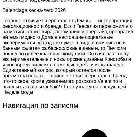
Balenсiaga весна-лето 2026
Главное отличие Пьерпаоло от Демны — интерпретация
революционности бренда. Если Гвасалия переложил это
на мотивы стрит-вира, логоманию и оверсайз, превратив
айтемы модного Дома в настоящие социальные
эксперименты благодаря сумке в виде пачки чипсов и
банным халатам за баснословные деньги, то Пиччоли
пошел по более классическому пути. Он взял за основу
экспериментальные и новаторские дизайны Кристобаля
и «осовременил» их с помощью цвета и игры фактур.
Единственный вопрос, который остается после
просмотра показа — привнесет ли Пьерпаоло в бренд
что-то свое, кроме узнаваемого розового Valentino и
пышных атласных юбок? Ответ узнаем на следующей
Неделе моды.
Навигация по записям