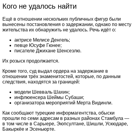
Кого не удалось найти
Ещё в отношении нескольких публичных фигур были
вынесены постановления о задержании, однако по месту
жительства их обнаружить не удалось. Речь идёт о:
актрисе Мелисе Денгель;
певце Юсуфе Гюнее;
писателе Джихане Шенсезлю.
Их розыск продолжается.
Кроме того, суд выдал ордера на задержание в
отношении трёх знаменитостей, которые, по данным
следствия, находятся за границей:
модели Шевваль Шахин;
инфлюенсера Шеймы Субаши;
организатора мероприятий Мерта Видинли.
Как сообщают турецкие информагентства, обыски
прошли по семи адресам в разных районах Стамбула —
в том числе в Сарыере, Эюпсултане, Шишли, Ускюдаре,
Бакыркёе и Эсеньюрте.