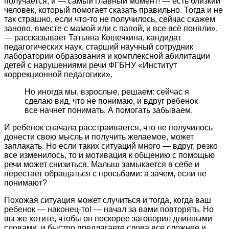
получается, и — самый главный момент! — есть близкий
человек, который помогает сказать правильно. Тогда и не
так страшно, если что-то не получилось, сейчас скажем
заново, вместе с мамой или с папой, и все всё поняли»,
— рассказывает Татьяна Кошечкина, кандидат
педагогических наук, старший научный сотрудник
лаборатории образования и комплексной абилитации
детей с нарушениями речи ФГБНУ «Институт
коррекционной педагогики».
Но иногда мы, взрослые, решаем: сейчас я
сделаю вид, что не понимаю, и вдруг ребенок
все начнет понимать. А помогать забываем.
И ребенок сначала расстраивается, что не получилось
донести свою мысль и получить желаемое, может
заплакать. Но если таких ситуаций много — вдруг, резко
все изменилось, то и мотивация к общению с помощью
речи может снизиться. Малыш замыкается в себе и
перестает обращаться с просьбами: а зачем, если не
понимают?
Похожая ситуация может случиться и тогда, когда ваш
ребенок — наконец-то! — начал за вами повторять. Но
вы же хотите, чтобы он поскорее заговорил длинными
словами, и быстро предлагаете слова все сложнее и