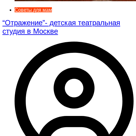
Советы для мам
“Отражение”- детская театральная
студия в Москве