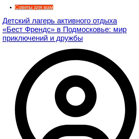
Советы для мам
Детский лагерь активного отдыха
«Бест Френдс» в Подмосковье: мир
приключений и дружбы