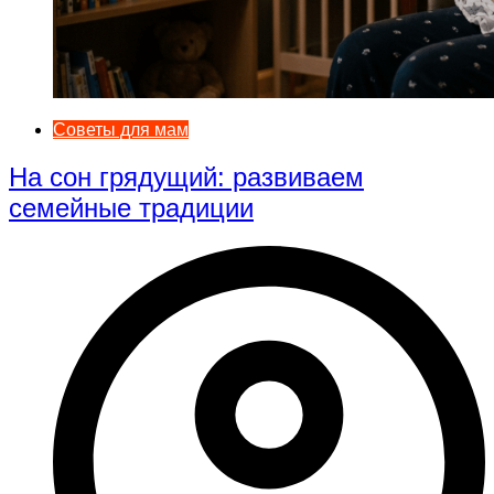
Советы для мам
На сон грядущий: развиваем
семейные традиции