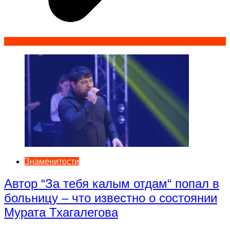
Знаменитости
Автор “За тебя калым отдам“ попал в
больницу – что известно о состоянии
Мурата Тхагалегова