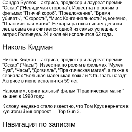
Сандра Буллок – актриса, продюсер и лауреат премии
“Оскар” (“Невидимая сторона”). Известна по ролям в
фильмах “Птичий короб”, “Предложение”, “Время
убивать”, “Скорость”, “Мисс Конгениальность” и, конечно,
“Практическая магия”. Ее карьера охватывает десятки
лет, а сама она считается одной из самых успешных
актрис Голливуда. 24 июля ей исполнится 62 года.
Николь Кидман
Николь Кидман – актриса, продюсер и лауреат премии
“Оскар” (“Часы”). Известна по ролям в фильмах “Мулен
Руж”, “Часы”, “Догвилль”, “Практическая магия”, а также в
сериалах “Большая маленькая ложь” и “Отыграть назад”.
Актрисе в июне исполнится 59 лет.
Напомним, оригинальный фильм “Практическая магия”
вышел в 1998 году.
К слову, недавно стало известно, что Том Круз вернется в
культовый кинопроект — Top Gun 3.
Навигация по записям