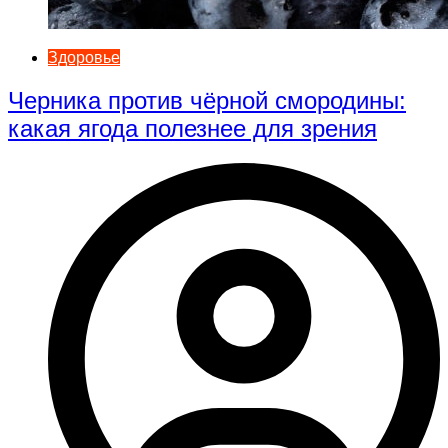
Здоровье
Черника против чёрной смородины:
какая ягода полезнее для зрения