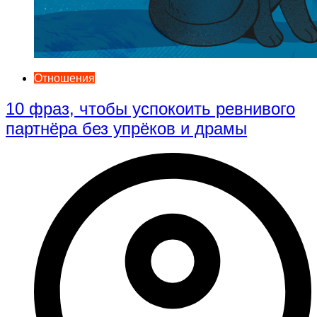
Отношения
10 фраз, чтобы успокоить ревнивого
партнёра без упрёков и драмы