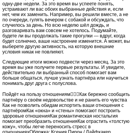
одну-две недели. За это время вы успеете понять,
устраивают ли вас обоих выбранные действия и, если
нет, чем их заменить. Например, вы решили вместе, а не
по очереди, гулять вечером с собакой и обсуждать, что
случилось за день. Но всю неделю шёл дождь, и
разговаривать вам совсем не хотелось. Подумайте,
будете ли вы продолжать такие прогулки — вдруг, когда
будет солнечно, ваше настроение изменится. А может, вы
выберете другую активность, на которую внешние
условия никак не повлияют.
Следующие итоги можно подвести через месяц. За это
время вы уже получите первые результаты. И увидите,
действительно ли выбранный способ помогает вам
больше общаться, лучше узнать партнёра или научиться
понимать друг друга с полуслова.
Пойдёт на пользу отношениям👩‍❤️‍👨Как бережно сообщить
партнёру о своём недовольстве и не ранить его чувства
Как не позволить обидам испортить ваши отношения с
партнёромКак «окна» и «стены» помогают построить
здоровые отношенияКак романтическая ностальгия
помогает преобразить отношенияКак отрастить «толстую
кожу», чтобы легче переносить стресс в
отношенияхОбложка: Ксения Пирон / Лайфхакер