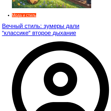
Мода и стиль
Вечный стиль: зумеры дали
“классике“ второе дыхание