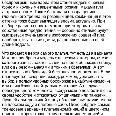
беспроигрышным вариантом станет модель с белым
фоном и крупными акцентными розами, маками или
астрами на нем. Также благодаря возвращению
глобального тренда на розовый цвет, комбинация в этом
оттенке тоже будет выглядеть весьма актуально. При
выборе размера принта можно ориентироваться на
собственные предпочтения — особенно стильно будут
смотреться очень мелкие изображения соцветий или,
наоборот, гигантские цветы, расположенные по всей
длине подола.
Что касается верха самого платья, тут есть два варианта.
Можно приобрести модель с вырезом-халтером, лямки
которого завязываются сзади на шее и обнажают спину,
или с вырезом-качелями и тонкими бретелями. А вот
относительно обуви идей бесконечное множество. Если
планируется вечерний выход, рекомендуем сделать
выбор в пользу удобных босоножек на каблуке-рюмочке
или слингбэков в нейтральном оттенке. А в случае
повседневного комплекта, всегда можно позаботиться о
своем удобстве и отказаться от шпильки или танкетки.
Лучшей альтернативой станут балетки, вьетнамки, мюли
на плоском ходу и плетеные сабо. Ниже собрали самые
трендовые вариации платьев-комбинаций в цветочном
принте, которые точно станут вещью-инвестицией и