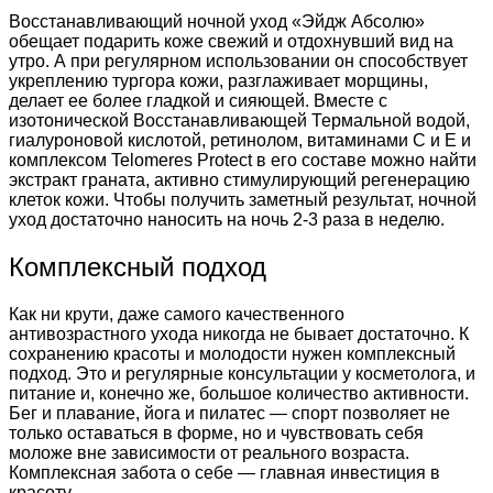
Восстанавливающий ночной уход «Эйдж Абсолю»
обещает подарить коже свежий и отдохнувший вид на
утро. А при регулярном использовании он способствует
укреплению тургора кожи, разглаживает морщины,
делает ее более гладкой и сияющей. Вместе с
изотонической Восстанавливающей Термальной водой,
гиалуроновой кислотой, ретинолом, витаминами С и Е и
комплексом Telomeres Protect в его составе можно найти
экстракт граната, активно стимулирующий регенерацию
клеток кожи. Чтобы получить заметный результат, ночной
уход достаточно наносить на ночь 2-3 раза в неделю.
Комплексный подход
Как ни крути, даже самого качественного
антивозрастного ухода никогда не бывает достаточно. К
сохранению красоты и молодости нужен комплексный
подход. Это и регулярные консультации у косметолога, и
питание и, конечно же, большое количество активности.
Бег и плавание, йога и пилатес — спорт позволяет не
только оставаться в форме, но и чувствовать себя
моложе вне зависимости от реального возраста.
Комплексная забота о себе — главная инвестиция в
красоту.