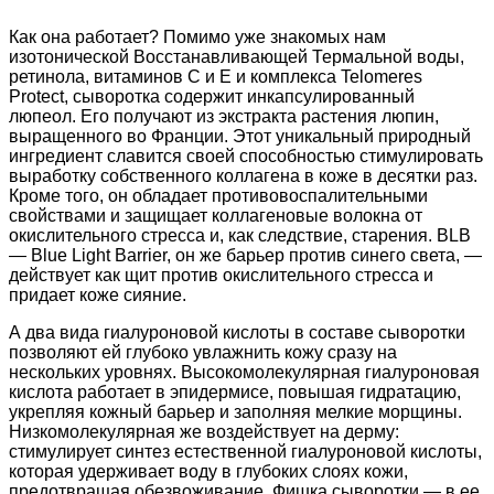
Как она работает? Помимо уже знакомых нам
изотонической Восстанавливающей Термальной воды,
ретинола, витаминов С и Е и комплекса Telomeres
Protect, сыворотка содержит инкапсулированный
люпеол. Его получают из экстракта растения люпин,
выращенного во Франции. Этот уникальный природный
ингредиент славится своей способностью стимулировать
выработку собственного коллагена в коже в десятки раз.
Кроме того, он обладает противовоспалительными
свойствами и защищает коллагеновые волокна от
окислительного стресса и, как следствие, старения. BLB
— Blue Light Barrier, он же барьер против синего света, —
действует как щит против окислительного стресса и
придает коже сияние.
А два вида гиалуроновой кислоты в составе сыворотки
позволяют ей глубоко увлажнить кожу сразу на
нескольких уровнях. Высокомолекулярная гиалуроновая
кислота работает в эпидермисе, повышая гидратацию,
укрепляя кожный барьер и заполняя мелкие морщины.
Низкомолекулярная же воздействует на дерму:
стимулирует синтез естественной гиалуроновой кислоты,
которая удерживает воду в глубоких слоях кожи,
предотвращая обезвоживание. Фишка сыворотки — в ее