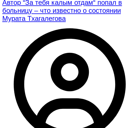
Автор “За тебя калым отдам“ попал в
больницу – что известно о состоянии
Мурата Тхагалегова