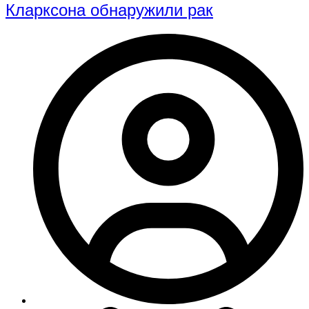
Кларксона обнаружили рак