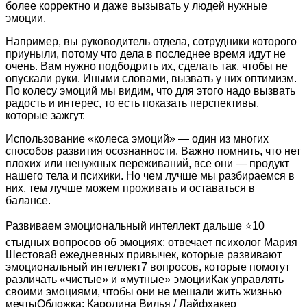
более корректно и даже вызывать у людей нужные
эмоции.
Например, вы руководитель отдела, сотрудники которого
приуныли, потому что дела в последнее время идут не
очень. Вам нужно подбодрить их, сделать так, чтобы не
опускали руки. Иными словами, вызвать у них оптимизм.
По колесу эмоций мы видим, что для этого надо вызвать
радость и интерес, то есть показать перспективы,
которые зажгут.
Использование «колеса эмоций» — один из многих
способов развития осознанности. Важно помнить, что нет
плохих или ненужных переживаний, все они — продукт
нашего тела и психики. Но чем лучше мы разбираемся в
них, тем лучше можем проживать и оставаться в
балансе.
Развиваем эмоциональный интеллект дальше ⭐10
стыдных вопросов об эмоциях: отвечает психолог Мария
Шестова8 ежедневных привычек, которые развивают
эмоциональный интеллект7 вопросов, которые помогут
различать «чистые» и «мутные» эмоцииКак управлять
своими эмоциями, чтобы они не мешали жить жизнью
мечтыОбложка: Каролина Вилья / Лайфхакер