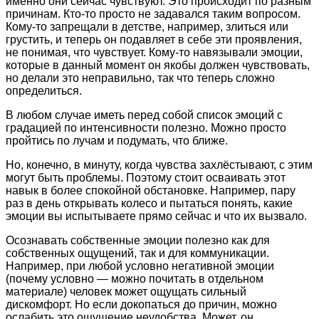
именно они сейчас чувствуют. Это происходит по разным
причинам. Кто-то просто не задавался таким вопросом.
Кому-то запрещали в детстве, например, злиться или
грустить, и теперь он подавляет в себе эти проявления,
не понимая, что чувствует. Кому-то навязывали эмоции,
которые в данный момент он якобы должен чувствовать,
но делали это неправильно, так что теперь сложно
определиться.
В любом случае иметь перед собой список эмоций с
градацией по интенсивности полезно. Можно просто
пройтись по лучам и подумать, что ближе.
Но, конечно, в минуту, когда чувства захлёстывают, с этим
могут быть проблемы. Поэтому стоит осваивать этот
навык в более спокойной обстановке. Например, пару
раз в день открывать колесо и пытаться понять, какие
эмоции вы испытываете прямо сейчас и что их вызвало.
Осознавать собственные эмоции полезно как для
собственных ощущений, так и для коммуникации.
Например, при любой условно негативной эмоции
(почему условно — можно почитать в отдельном
материале) человек может ощущать сильный
дискомфорт. Но если докопаться до причин, можно
ослабить это ощущение неудобства. Может, он