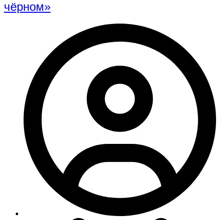
чёрном»