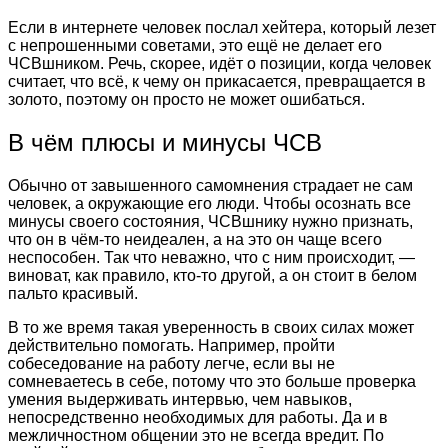
Если в интернете человек послал хейтера, который лезет
с непрошенными советами, это ещё не делает его
ЧСВшником. Речь, скорее, идёт о позиции, когда человек
считает, что всё, к чему он прикасается, превращается в
золото, поэтому он просто не может ошибаться.
В чём плюсы и минусы ЧСВ
Обычно от завышенного самомнения страдает не сам
человек, а окружающие его люди. Чтобы осознать все
минусы своего состояния, ЧСВшнику нужно признать,
что он в чём-то неидеален, а на это он чаще всего
неспособен. Так что неважно, что с ним происходит, —
виноват, как правило, кто-то другой, а он стоит в белом
пальто красивый.
В то же время такая уверенность в своих силах может
действительно помогать. Например, пройти
собеседование на работу легче, если вы не
сомневаетесь в себе, потому что это больше проверка
умения выдерживать интервью, чем навыков,
непосредственно необходимых для работы. Да и в
межличностном общении это не всегда вредит. По