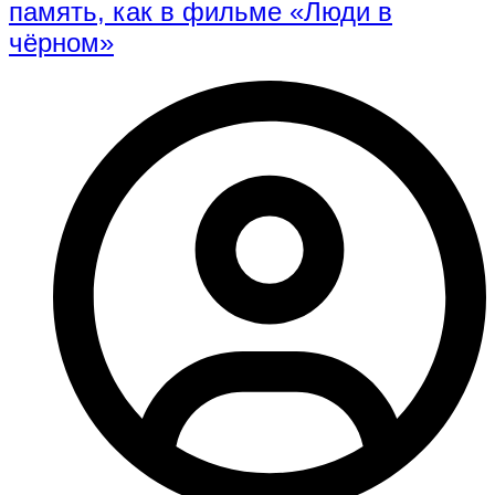
память, как в фильме «Люди в
чёрном»