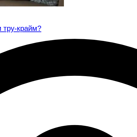
 тру-крайм?