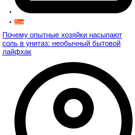
Дом
Почему опытные хозяйки насыпают
соль в унитаз: необычный бытовой
лайфхак