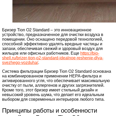
Бризер Tion O2 Standard – это инновационное
устройство, предназначенное для очистки воздуха в
помещении. Оно оснащено передовой технологией,
способной эффективно удалять вредные частицы и
запахи, обеспечивая свежий и здоровый воздух для
жильцов или офисных работников. Еще
https://bio-
shell.ru/brizer-tion-o2-standard-idealnoe-reshenie-dlya-
svezhego-vozduha/
.
Система фильтрации Бризер Tion O2 Standard основана
на комбинированном применении HEPA-фильтра и
активированного угля, что обеспечивает максимальную
очистку от пыли, аллергенов и других загрязнителей.
Кроме того, этот бризер имеет стильный дизайн и
невысокий уровень шума, что делает его идеальным
выбором для современных интерьеров любого типа.
Принципы работы и особенности