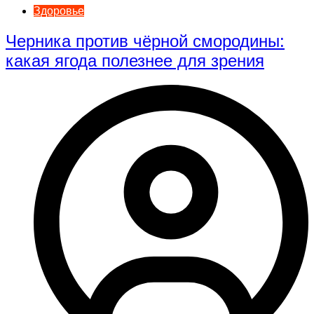
Здоровье
Черника против чёрной смородины:
какая ягода полезнее для зрения