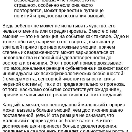
страшно», особенно если она часто
повторяется, может привести к путанице
понятий и трудностям осознания эмоций.
Ведь ребенок не может не испытывать чувство, его
нельзя отменить или отредактировать. Вместе с тем
эмоция — это не реакция на событие как таковое. Одно и
то же событие, например гол в ворота, вызывает у
зрителей прямо противоположные эмоции, причем
степень их выраженности может варьироваться от
недовольства и спокойной удовлетворенности до
восторга и отчаяния. Этот простой пример доказывает,
что эмоциональная реакция субъективна и зависит как от
индивидуальных психофизиологических особенностей
(темперамента, сенсорной чувствительности, силы
нервной системы), так и от предварительного прогноза,
от того, насколько событие соответствует ожиданиям,
причем независимо от реалистичности этих ожиданий.
Каждый замечал, что неожиданный маленький сюрприз
может вызвать больше эмоций, чем достижение давно
поставленной цели. И эта реакция не означает, что
маленький сюрприз для нас более важен. В итоге
достижение цели принесет больше удовлетворения,
повлияет на самооценку, приведет к личностному росту и