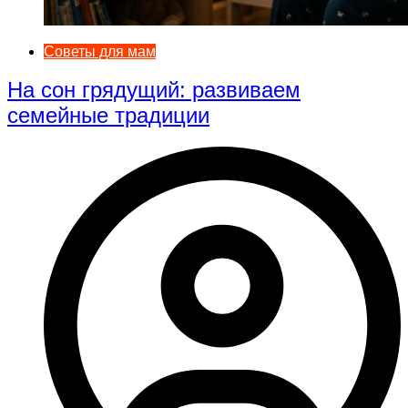
Советы для мам
На сон грядущий: развиваем
семейные традиции