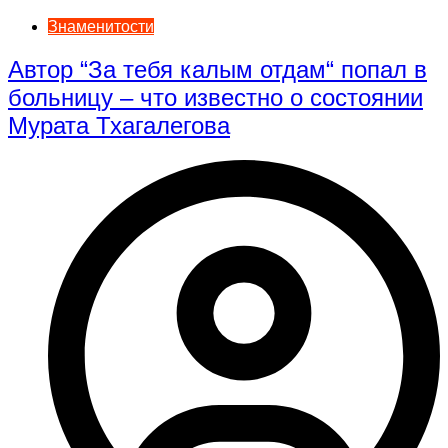
Знаменитости
Автор “За тебя калым отдам“ попал в
больницу – что известно о состоянии
Мурата Тхагалегова