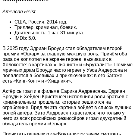
American Heist
США, Россия, 2014 год.
Триллер, криминал, боевик.
Длительность: 1 час 31 минута.
IMDb: 5,0.
В 2025 году Эдриан Броуди стал обладателем второй
премии «Оскар» за главную мужскую роль. Причём оба
раза он воплотил на экране героев, выживших в
Холокосте: в картинах «Пианист» и «Бруталист». Помимо
мрачных драм Броуди часто играет у Уэса Андерсона и
появляется в боевиках и приключениях: в его багаже
есть «Кинг-Конг» и «Хищники».
Актёр сыграл и в фильме Сарика Андреасяна. Эдриан
Броуди и Хейден Кристенсен исполнили роли братьев с
криминальным прошлым, которые решаются на
ограбление. Вряд ли эта картина войдёт в список лучших
ролей актёра. Зато Андреасян хвастался, что только у
него из всех российских режиссёров играл двукратный
обладатель премии «Оскар».
Прочитать рецензию 👀«Бруталист»: зачем смотреть