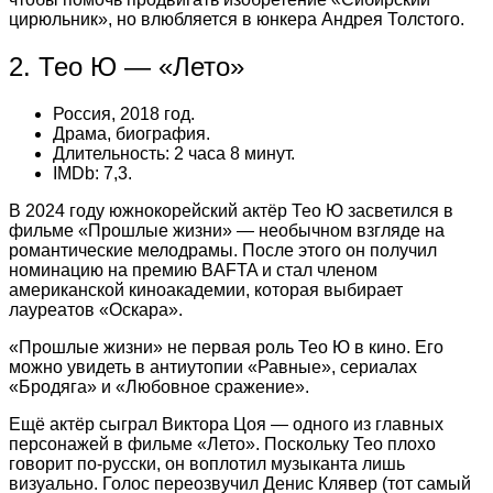
цирюльник», но влюбляется в юнкера Андрея Толстого.
2. Тео Ю — «Лето»
Россия, 2018 год.
Драма, биография.
Длительность: 2 часа 8 минут.
IMDb: 7,3.
В 2024 году южнокорейский актёр Тео Ю засветился в
фильме «Прошлые жизни» — необычном взгляде на
романтические мелодрамы. После этого он получил
номинацию на премию BAFTA и стал членом
американской киноакадемии, которая выбирает
лауреатов «Оскара».
«Прошлые жизни» не первая роль Тео Ю в кино. Его
можно увидеть в антиутопии «Равные», сериалах
«Бродяга» и «Любовное сражение».
Ещё актёр сыграл Виктора Цоя — одного из главных
персонажей в фильме «Лето». Поскольку Тео плохо
говорит по-русски, он воплотил музыканта лишь
визуально. Голос переозвучил Денис Клявер (тот самый