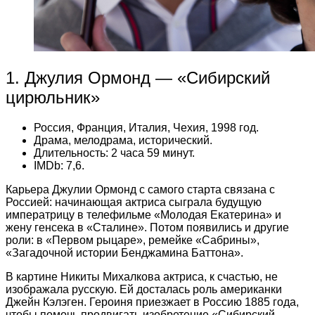
1. Джулия Ормонд — «Сибирский
цирюльник»
Россия, Франция, Италия, Чехия, 1998 год.
Драма, мелодрама, исторический.
Длительность: 2 часа 59 минут.
IMDb: 7,6.
Карьера Джулии Ормонд с самого старта связана с
Россией: начинающая актриса сыграла будущую
императрицу в телефильме «Молодая Екатерина» и
жену генсека в «Сталине». Потом появились и другие
роли: в «Первом рыцаре», ремейке «Сабрины»,
«Загадочной истории Бенджамина Баттона».
В картине Никиты Михалкова актриса, к счастью, не
изображала русскую. Ей досталась роль американки
Джейн Кэлэген. Героиня приезжает в Россию 1885 года,
чтобы помочь продвигать изобретение «Сибирский