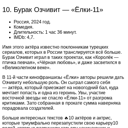
10. Бурак Озчивит — «Ёлки-11»
Россия, 2024 год.
Комедия.
Длительность: 1 час 36 минут.
IMDb: 4,7.
Имя этого актёра известно поклонникам турецких
сериалов, которых в России транслируется всё больше.
Бурак Озчивит играл в таких проектах, как «Королёк —
птичка певчая», «Чёрная любовь», и даже засветился в
«Великолепном веке».
В 11‑й части кинофраншизы «Ёлки» авторы решили дать
Озчивиту небольшую роль. Он сыграл самого себя
— актёра, который приезжает на новогодний бал, куда
мечтает попасть и одна из героинь. Увы, участие
восточной звезды не спасло «Ёлки-11» от разгрома
критиками. Зато собранная в прокате сумма наверняка
порадовала создателей.
Больше интересных текстов 🔥10 актёров и актрис,
которые триумфально перезапустили свою карьеру10