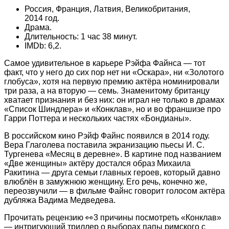
Россия, Франция, Латвия, Великобритания,
2014 год.
Драма.
Длительность: 1 час 38 минут.
IMDb: 6,2.
Самое удивительное в карьере Рэйфа Файнса — тот
факт, что у него до сих пор нет ни «Оскара», ни «Золотого
глобуса», хотя на первую премию актёра номинировали
три раза, а на вторую — семь. Знаменитому британцу
хватает признания и без них: он играл не только в драмах
«Список Шиндлера» и «Конклав», но и во франшизе про
Гарри Поттера и нескольких частях «Бондианы».
В российском кино Рэйф Файнс появился в 2014 году.
Вера Глаголева поставила экранизацию пьесы И. С.
Тургенева «Месяц в деревне». В картине под названием
«Две женщины» актёру достался образ Михаила
Ракитина — друга семьи главных героев, который давно
влюблён в замужнюю женщину. Его речь, конечно же,
переозвучили — в фильме Файнс говорит голосом актёра
дубляжа Вадима Медведева.
Прочитать рецензию 👀3 причины посмотреть «Конклав»
— интригующий триллер о выборах папы римского с