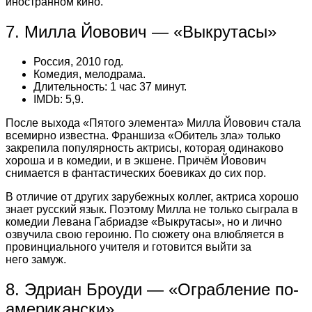
иностранном кино.
7. Милла Йовович — «Выкрутасы»
Россия, 2010 год.
Комедия, мелодрама.
Длительность: 1 час 37 минут.
IMDb: 5,9.
После выхода «Пятого элемента» Милла Йовович стала
всемирно известна. Франшиза «Обитель зла» только
закрепила популярность актрисы, которая одинаково
хороша и в комедии, и в экшене. Причём Йовович
снимается в фантастических боевиках до сих пор.
В отличие от других зарубежных коллег, актриса хорошо
знает русский язык. Поэтому Милла не только сыграла в
комедии Левана Габриадзе «Выкрутасы», но и лично
озвучила свою героиню. По сюжету она влюбляется в
провинциального учителя и готовится выйти за
него замуж.
8. Эдриан Броуди — «Ограбление по-
американски»