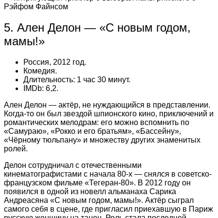
Рэйфом Файнсом
5. Ален Делон — «С новым годом,
мамы!»
Россия, 2012 год.
Комедия.
Длительность: 1 час 30 минут.
IMDb: 6,2.
Ален Делон — актёр, не нуждающийся в представлении.
Когда-то он был звездой шпионского кино, приключений и
романтических мелодрам: его можно вспомнить по
«Самураю», «Рокко и его братьям», «Бассейну»,
«Чёрному тюльпану» и множеству других знаменитых
ролей.
Делон сотрудничал с отечественными
кинематографистами с начала 80‑х — снялся в советско-
французском фильме «Тегеран-80». В 2012 году он
появился в одной из новелл альманаха Сарика
Андреасяна «С новым годом, мамы!». Актёр сыграл
самого себя в сцене, где пригласил приехавшую в Париж
русскую женщину на танец. Роль стала последней