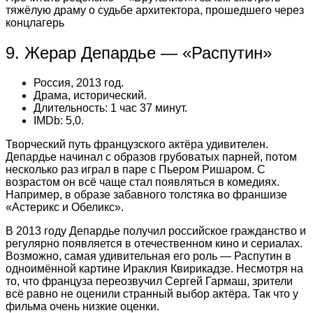
тяжёлую драму о судьбе архитектора, прошедшего через
концлагерь
9. Жерар Депардье — «Распутин»
Россия, 2013 год.
Драма, исторический.
Длительность: 1 час 37 минут.
IMDb: 5,0.
Творческий путь французского актёра удивителен.
Депардье начинал с образов грубоватых парней, потом
несколько раз играл в паре с Пьером Ришаром. С
возрастом он всё чаще стал появляться в комедиях.
Например, в образе забавного толстяка во франшизе
«Астерикс и Обеликс».
В 2013 году Депардье получил российское гражданство и
регулярно появляется в отечественном кино и сериалах.
Возможно, самая удивительная его роль — Распутин в
одноимённой картине Ираклия Квирикадзе. Несмотря на
то, что француза переозвучил Сергей Гармаш, зрители
всё равно не оценили странный выбор актёра. Так что у
фильма очень низкие оценки.