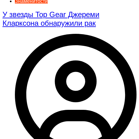
Знаменитости
У звезды Top Gear Джереми
Кларксона обнаружили рак