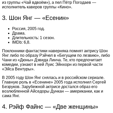
из группы «Чай вдвоём»), а пел Пётр Погодаев —
исполнитель каверов группы «Кино».
3. Шон Янг — «Есенин»
Россия, 2005 год.
Драма.
Длительность: 1 сезон.
IMDb: 6,8.
Поклонники фантастики наверняка помнят актрису Шон
Янг либо по образу Рэйчел в «Бегущем по лезвию», либо
Чани из «Дюны» Дэвида Линча. Те, кто предпочитает
комедии, узнают в ней Луис Эйнхорн из первой части
«Эйса Вентуры».
В 2005 году Шон Янг снялась и в российском сериале.
Главную роль в «Есенине» 2005 года исполнил Сергей
Безруков. Зарубежной актрисе достался образ его
возлюбленной Айседоры Дункан — американки, как и
сама Янг.
4. Рэйф Файнс — «Две женщины»