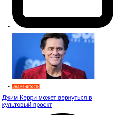
Знаменитости
Джим Керри может вернуться в
культовый проект